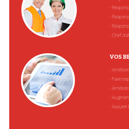
Respons
Respons
Responsa
Chef d’at
VOS BE
Améliore
Faire exp
Améliorer
Augmente
Assurer l