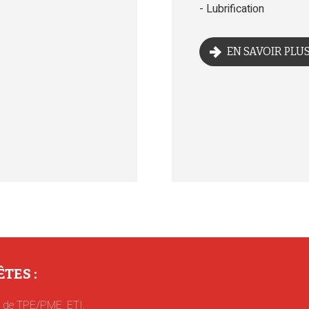
Lubrification
EN SAVOIR PLU
TES :
t de TPE/PME, ETI,