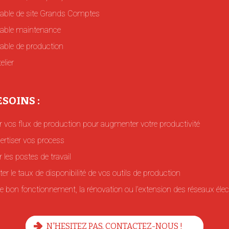
able de site Grands Comptes
able maintenance
ble de production
elier
SOINS :
r vos flux de production pour augmenter votre productivité
ertiser vos process
 les postes de travail
r le taux de disponibilité de vos outils de production
e bon fonctionnement, la rénovation ou l’extension des réseaux électr
N'HESITEZ PAS, CONTACTEZ-NOUS !